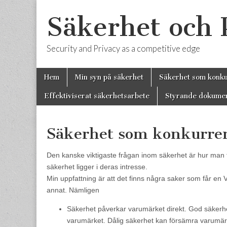
Säkerhet och
Security and Privacy as a competitive edge
Skip
Main
Hem
Min syn på säkerhet
Säkerhet som konk
to
menu
content
Effektiviserat säkerhetsarbete
Styrande dokume
Säkerhet som konkurre
Den kanske viktigaste frågan inom säkerhet är hur man få
säkerhet ligger i deras intresse.
Min uppfattning är att det finns några saker som får en 
annat. Nämligen
Säkerhet påverkar varumärket direkt. God säker
varumärket. Dålig säkerhet kan försämra varumärke