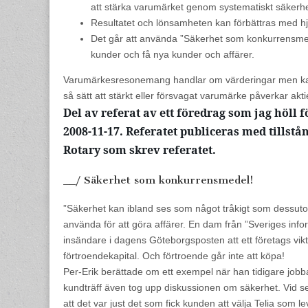
att stärka varumärket genom systematiskt säkerh
Resultatet och lönsamheten kan förbättras med hj
Det går att använda ”Säkerhet som konkurrensmede
kunder och få nya kunder och affärer.
Varumärkesresonemang handlar om värderingar men kan ö
så sätt att stärkt eller försvagat varumärke påverkar ak
Del av referat av ett föredrag som jag höll 
2008-11-17. Referatet publiceras med tillst
Rotary som skrev referatet.
__/ Säkerhet som konkurrensmedel!
”Säkerhet kan ibland ses som något tråkigt som dessuto
använda för att göra affärer. En dam från ”Sveriges infor
insändare i dagens Göteborgsposten att ett företags vikt
förtroendekapital. Och förtroende går inte att köpa!
Per-Erik berättade om ett exempel när han tidigare jobb
kundträff även tog upp diskussionen om säkerhet. Vid se
att det var just det som fick kunden att välja Telia som 