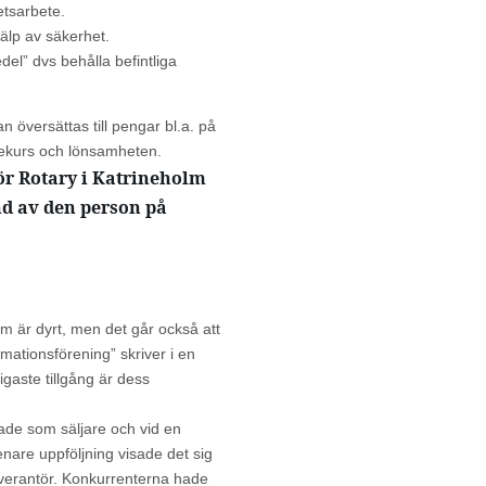
etsarbete.
älp av säkerhet.
l” dvs behålla befintliga
versättas till pengar bl.a. på
tiekurs och lönsamheten.
för Rotary i Katrineholm
ånd av den person på
m är dyrt, men det går också att
mationsförening” skriver i en
igaste tillgång är dess
ade som säljare och vid en
nare uppföljning visade det sig
leverantör. Konkurrenterna hade