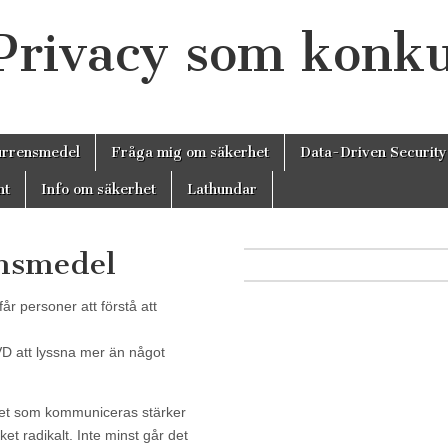
 Privacy som konk
urrensmedel
Fråga mig om säkerhet
Data-Driven Security
nt
Info om säkerhet
Lathundar
nsmedel
r personer att förstå att
VD att lyssna mer än något
het som kommuniceras stärker
t radikalt. Inte minst går det