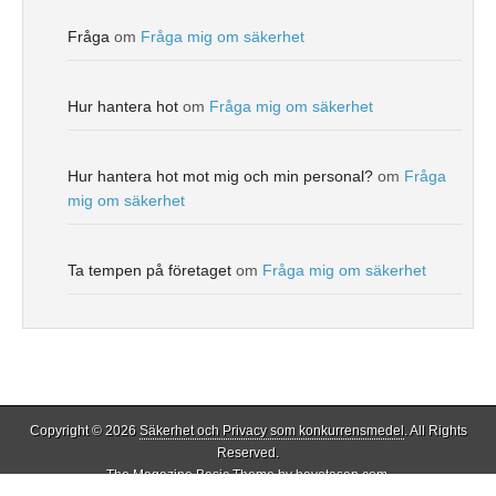
Fråga
om
Fråga mig om säkerhet
Hur hantera hot
om
Fråga mig om säkerhet
Hur hantera hot mot mig och min personal?
om
Fråga
mig om säkerhet
Ta tempen på företaget
om
Fråga mig om säkerhet
Copyright © 2026
Säkerhet och Privacy som konkurrensmedel
. All Rights
Reserved.
The Magazine Basic Theme by
bavotasan.com
.