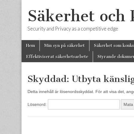
Säkerhet och
Security and Privacy as a competitive edge
Skip
Main
Hem
Min syn på säkerhet
Säkerhet som konk
to
menu
content
Effektiviserat säkerhetsarbete
Styrande dokume
Skyddad: Utbyta känsli
Detta innehåll är lösenordsskyddat. För att visa det, an
Lösenord: