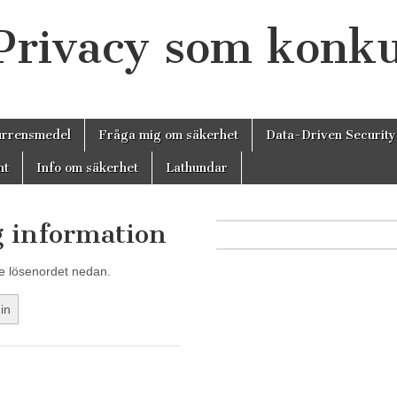
 Privacy som konk
urrensmedel
Fråga mig om säkerhet
Data-Driven Security
nt
Info om säkerhet
Lathundar
g information
ge lösenordet nedan.