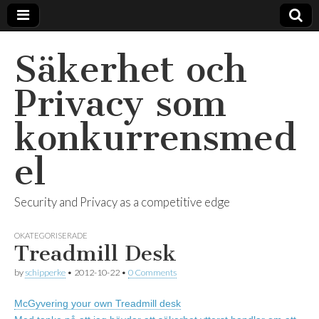
Säkerhet och
Privacy som
konkurrensmed
el
Security and Privacy as a competitive edge
OKATEGORISERADE
Treadmill Desk
by
schipperke
•
2012-10-22
•
0 Comments
McGyvering your own Treadmill desk