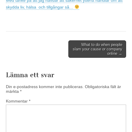
Med tanke på att jag hävdar att säkerhet ytterst handlar om att
skydda liv, hälsa och tillgångar så…
Post
What to do when people
slam your cause or company
navigation
online →
Lämna ett svar
Din e-postadress kommer inte publiceras.
Obligatoriska fält är
märkta
*
Kommentar
*