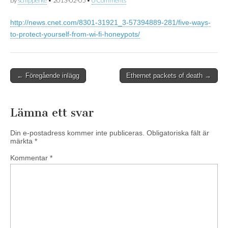
by
schipperke
•
2013-02-05
•
0 Comments
http://news.cnet.com/8301-31921_3-57394889-281/five-ways-
to-protect-yourself-from-wi-fi-honeypots/
Post
← Föregående inlägg
Ethernet packets of death →
navigation
Lämna ett svar
Din e-postadress kommer inte publiceras.
Obligatoriska fält är
märkta
*
Kommentar
*