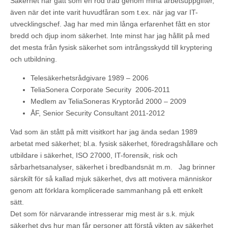
Säkerhet har gått som en röd tråd genom mina arbetsuppgifter,
även när det inte varit huvudfåran som t.ex. när jag var IT-
utvecklingschef. Jag har med min långa erfarenhet fått en stor
bredd och djup inom säkerhet. Inte minst har jag hållit på med
det mesta från fysisk säkerhet som intrångsskydd till kryptering
och utbildning.
Telesäkerhetsrådgivare 1989 – 2006
TeliaSonera Corporate Security 2006-2011
Medlem av TeliaSoneras Kryptoråd 2000 – 2009
ÅF, Senior Security Consultant 2011-2012
Vad som än stått på mitt visitkort har jag ända sedan 1989
arbetat med säkerhet; bl.a. fysisk säkerhet, föredragshållare och
utbildare i säkerhet, ISO 27000, IT-forensik, risk och
sårbarhetsanalyser, säkerhet i bredbandsnät m.m. Jag brinner
särskilt för så kallad mjuk säkerhet, dvs att motivera människor
genom att förklara komplicerade sammanhang på ett enkelt
sätt.
Det som för närvarande intresserar mig mest är s.k. mjuk
säkerhet dvs hur man får personer att förstå vikten av säkerhet