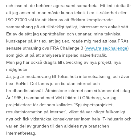
och inse att de behöver agera samt samarbeta. Ett led i detta är
att jag anser att man måste kunna teknik t.ex. it-säkerhet eller
ISO 27000 väl för att klara av att förklara komplicerade
sammanhang på ett tillräckligt tydligt, intressant och enkelt sätt.
Ett av de sätt jag upprätthåller, och utmanar, mina tekniska
kunskaper på är t.ex. att jag t.ex. roade mig med att lösa FRAs
senaste utmaning dvs FRA Challenge 3 (
www.fra.se/challenge
)
som gick ut på att analysera inspelad nätverkstrafik.
Men jag har också dragits till utveckling av nya projekt, nya
möjligheter.
Ja, jag är medansvarig till Telias hela internetsatsning, och även
t.ex. BoNet. Det fanns ju en tid utan internet och
bredband/stadsnät. Åtminstone internet som vi känner det i dag.
År 1995, i samband med VM i friidrott i Göteborg, var jag
projektledare för det som kallades ”Spjutspetsprojektet,
resultatinformation på internet”, vilket då var något fullkomligt
nytt och fick vidsträckta konsekvenser inom hela IT-industrin och
var en del av grunden till den alldeles nya branschen
Internetföretag.