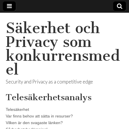
Säkerhet och
Privacy som
konkurrensmed
el
Security and Privacy as a competitive edge
Telesäkerhetsanalys
Telesäkerhet
Var finns behov att sätta in resurser?
Vilken är den svagaste länken?