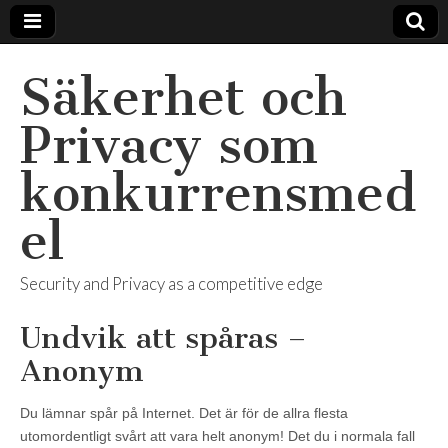
Säkerhet och
Privacy som
konkurrensmed
el
Security and Privacy as a competitive edge
Undvik att spåras –
Anonym
Du lämnar spår på Internet. Det är för de allra flesta
utomordentligt svårt att vara helt anonym! Det du i normala fall