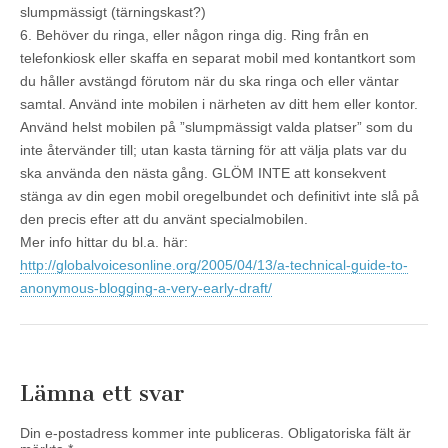
slumpmässigt (tärningskast?)
6. Behöver du ringa, eller någon ringa dig. Ring från en
telefonkiosk eller skaffa en separat mobil med kontantkort som
du håller avstängd förutom när du ska ringa och eller väntar
samtal. Använd inte mobilen i närheten av ditt hem eller kontor.
Använd helst mobilen på ”slumpmässigt valda platser” som du
inte återvänder till; utan kasta tärning för att välja plats var du
ska använda den nästa gång. GLÖM INTE att konsekvent
stänga av din egen mobil oregelbundet och definitivt inte slå på
den precis efter att du använt specialmobilen.
Mer info hittar du bl.a. här:
http://globalvoicesonline.org/2005/04/13/a-technical-guide-to-
anonymous-blogging-a-very-early-draft/
Lämna ett svar
Din e-postadress kommer inte publiceras.
Obligatoriska fält är