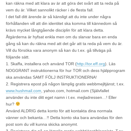
kan räkna med att klara av är att göra det svårt att ta reda på
vem du är. Vilket sannolikt räcker i de flesta fall.
I det fall ditt ärende är så känsligt att du inte under några
förhållanden vill att din identitet ska komma till kännedom så
krävs mycket långtgående disciplin för att klara detta.
Åtgärderna är hyfsat enkla men om du slarvar bara en enda
gång så kan du räkna med att det går att ta reda på vem du är.
Vill du försöka vara anonym så kan du t.ex. gå tillväga på
följande sätt.
1. Skaffa, installera och använd TOR (
http://tor.eff.org
). Läs
NOGGRANT instruktionerna för hur TOR och dess hjälpprogram
ska användas SAMT FÖLJ INSTRUKTIONERNA!
2. Registrera epost på någon lämplig gratis webbmejltjänst; t.ex.
www.hushmail.com
, yahoo.com, hotmail.com (Självfallet
använder du inte ditt eget namn i t.ex. mejladressen…! Eller
hur?
Använd ALDRIG detta konto för att kontakta dina normala
vänner och bekanta…!! Detta konto ska bara användas för den
post som du vill kunna skicka anonymt.