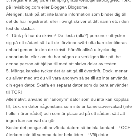
3. Registrera dig på en lämplig gratis webbtjänst/blogg/etc. T.ex.
på Invisiblog.com eller Blogger, Blogsome.
Återigen, tänk på att inte lämna information som binder dig till
det du har registrerat, eller i övrigt skriver ut ditt namn etc i den
text du skickar.
4. Tänk på hur du skriver! De flesta (alla?) personer uttrycker
sig på ett sådant sätt att de förvånansvärt ofta kan identifieras
enbart genom texten de skrivit. Försök alltså uttrycka dig
annorlunda, eller om du har någon du verkligen litar på, be
denna person att hjälpa till med att skriva delar av texten.
5. Många kanske tycker det är att gå till överdrift. Dock, menar
du allvar med att du vill vara anonym så se till att inte använda
din egen dator. Skaffa en separat dator som du bara använder
till TOR!
Alternativt, använd en ”anonym” dator som du inte kan kopplas
till; t.ex. en dator någonstans som inte är kameraövervakad (inte
heller närområdet) och som är placerad på ett sådant sätt att
ingen kan ser vad du gör.
Kostar det pengar att använda datorn så betala kontant…! OCH
återkom inte till samma dator hela tiden…! Välj dator